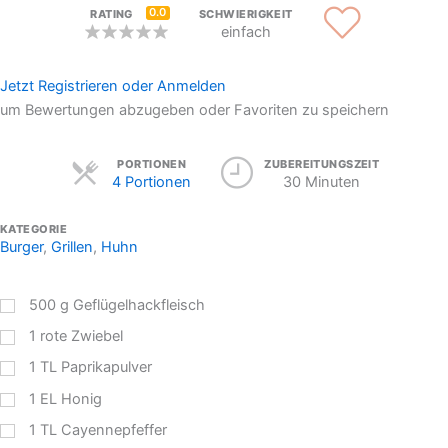
0.0
RATING
SCHWIERIGKEIT
einfach
Jetzt Registrieren oder Anmelden
um Bewertungen abzugeben oder Favoriten zu speichern
Servings
PORTIONEN
ZUBEREITUNGSZEIT
4 Portionen
30 Minuten
KATEGORIE
Burger
,
Grillen
,
Huhn
500
g
Geflügelhackfleisch
1
rote Zwiebel
1
TL
Paprikapulver
1
EL
Honig
1
TL
Cayennepfeffer