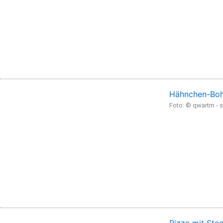
Hähnchen-Boh
Foto: © qwartm -
Pizza mit Stea