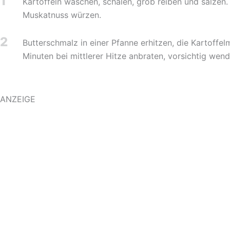
1
Kartoffeln waschen, schälen, grob reiben und salzen
Muskatnuss würzen.
2
Butterschmalz in einer Pfanne erhitzen, die Kartoff
Minuten bei mittlerer Hitze anbraten, vorsichtig wen
ANZEIGE