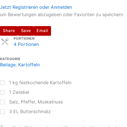
Jetzt Registrieren oder Anmelden
um Bewertungen abzugeben oder Favoriten zu speichern
Share
Save
Email
Servings
PORTIONEN
4 Portionen
KATEGORIE
Beilage
,
Kartoffeln
1
kg
festkochende Kartoffeln
1
Zwiebel
Salz, Pfeffer, Muskatnuss
3
EL
Butterschmalz