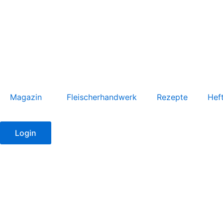
Zum
Inhalt
springen
Magazin
Fleischerhandwerk
Rezepte
Hef
Login