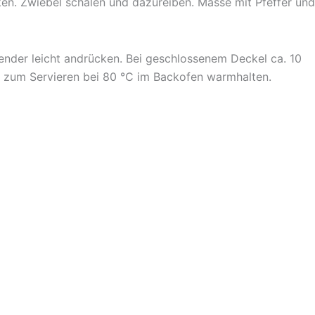
ken. Zwiebel schälen und dazureiben. Masse mit Pfeffer und
ender leicht andrücken. Bei geschlossenem Deckel ca. 10
is zum Servieren bei 80 °C im Backofen warmhalten.