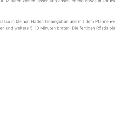
. 10 Minuten ziehen lassen und anschließend etwas ausdrüc
elmasse in kleinen Fladen hineingeben und mit dem Pfannenw
den und weitere 5–10 Minuten braten. Die fertigen Röstis b