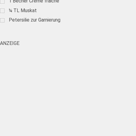
1
Becher Creme fraiche
¼
TL
Muskat
Petersilie zur Garnierung
ANZEIGE