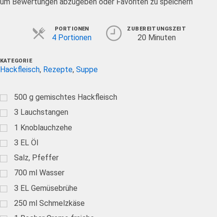
um Bewertungen abzugeben oder Favoriten zu speichern
Servings
PORTIONEN
ZUBEREITUNGSZEIT
4 Portionen
20 Minuten
KATEGORIE
Hackfleisch
,
Rezepte
,
Suppe
500
g
gemischtes Hackfleisch
3
Lauchstangen
1
Knoblauchzehe
3
EL
Öl
Salz, Pfeffer
700
ml
Wasser
3
EL
Gemüsebrühe
250
ml
Schmelzkäse