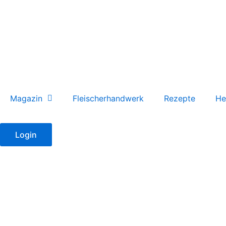
Zum
Inhalt
springen
Magazin
Fleischerhandwerk
Rezepte
He
Login