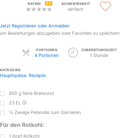
0.0
RATING
SCHWIERIGKEIT
einfach
Jetzt Registrieren oder Anmelden
um Bewertungen abzugeben oder Favoriten zu speichern
Servings
PORTIONEN
ZUBEREITUNGSZEIT
4 Portionen
1 Stunde
KATEGORIE
Hauptspeise
,
Rezepte
600
g
feine Bratwurst
23
EL
Öl
½
Zweige
Petersilie zum Garnieren
Für den Rotkohl:
1
Kopf Rotkohl