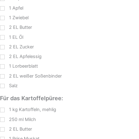
1
Apfel
1
Zwiebel
2
EL
Butter
1
EL
Öl
2
EL
Zucker
2
EL
Apfelessig
1
Lorbeerblatt
2
EL
weißer Soßenbinder
Salz
Für das Kartoffelpüree:
1
kg
Kartoffeln, mehlig
250
ml
Milch
2
EL
Butter
1
Prise Muskat