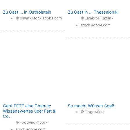
Zu Gast … in Ostholstein
Zu Gast in … Thessaloniki
© Oliver - stock.adobe.com
© Lambros Kazan -
stock.adobe.com
Gebt FETT eine Chance:
So macht Würzen Spaß
Wissenswertes über Fett &
© Elbgewürze
Co.
© FoodAndPhoto -
stock.adobe.com