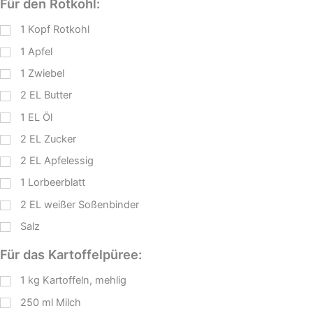
Für den Rotkohl:
1
Kopf Rotkohl
1
Apfel
1
Zwiebel
2
EL
Butter
1
EL
Öl
2
EL
Zucker
2
EL
Apfelessig
1
Lorbeerblatt
2
EL
weißer Soßenbinder
Salz
Für das Kartoffelpüree:
1
kg
Kartoffeln, mehlig
250
ml
Milch