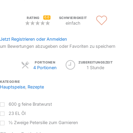
0.0
RATING
SCHWIERIGKEIT
einfach
Jetzt Registrieren oder Anmelden
um Bewertungen abzugeben oder Favoriten zu speichern
Servings
PORTIONEN
ZUBEREITUNGSZEIT
4 Portionen
1 Stunde
KATEGORIE
Hauptspeise
,
Rezepte
600
g
feine Bratwurst
23
EL
Öl
½
Zweige
Petersilie zum Garnieren