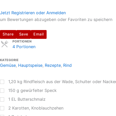
Jetzt Registrieren oder Anmelden
um Bewertungen abzugeben oder Favoriten zu speichern
Share
Save
Email
Servings
PORTIONEN
4 Portionen
KATEGORIE
Gemüse
,
Hauptspeise
,
Rezepte
,
Rind
1,20
kg
Rindfleisch aus der Wade, Schulter oder Nacke
150
g
gewürfelter Speck
1
EL
Butterschmalz
2
Karotten, Knoblauchzehen