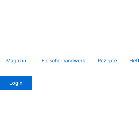
Zum
Inhalt
springen
Magazin
Fleischerhandwerk
Rezepte
Hef
Login