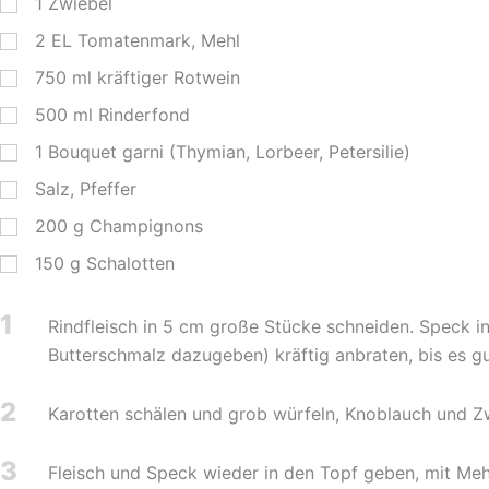
1
Zwiebel
2
EL
Tomatenmark, Mehl
750
ml
kräftiger Rotwein
500
ml
Rinderfond
1
Bouquet garni (Thymian, Lorbeer, Petersilie)
Salz, Pfeffer
200
g
Champignons
150
g
Schalotten
1
Rindfleisch in 5 cm große Stücke schneiden. Speck i
Butterschmalz dazugeben) kräftig anbraten, bis es g
2
Karotten schälen und grob würfeln, Knoblauch und Z
3
Fleisch und Speck wieder in den Topf geben, mit Meh