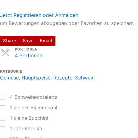
Jetzt Registrieren oder Anmelden
um Bewertungen abzugeben oder Favoriten zu speichern
Share
Save
Email
Servings
PORTIONEN
4 Portionen
KATEGORIE
Gemüse
,
Hauptspeise
,
Rezepte
,
Schwein
4
Schweinekoteletts
1
kleiner Blumenkohl
1
kleine Zucchini
1
rote Paprika