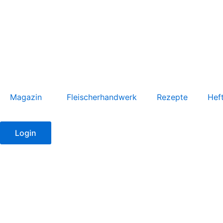
Zum
Inhalt
springen
Magazin
Fleischerhandwerk
Rezepte
Hef
Login