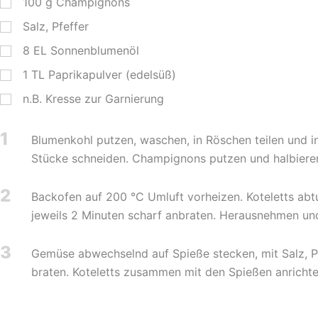
100
g
Champignons
Salz, Pfeffer
8
EL
Sonnenblumenöl
1
TL
Paprikapulver (edelsüß)
n.B. Kresse zur Garnierung
1
Blumenkohl putzen, waschen, in Röschen teilen und 
Stücke schneiden. Champignons putzen und halbiere
2
Backofen auf 200 °C Umluft vorheizen. Koteletts abtu
jeweils 2 Minuten scharf anbraten. Herausnehmen und
3
Gemüse abwechselnd auf Spieße stecken, mit Salz, Pfe
braten. Koteletts zusammen mit den Spießen anrichte