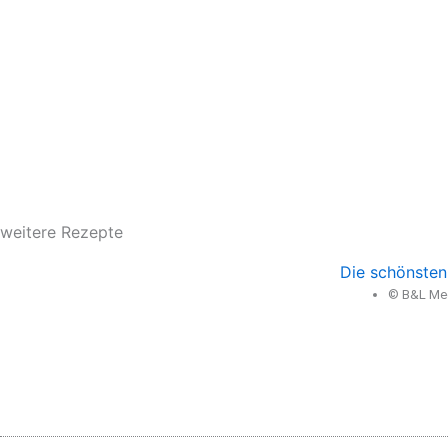
weitere Rezepte
Die schönsten
© B&L Med