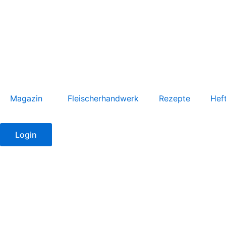
Zum
Inhalt
springen
Magazin
Fleischerhandwerk
Rezepte
Hef
Login