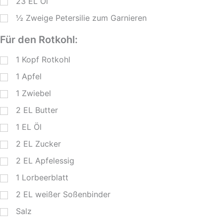
23
EL
Öl
½
Zweige
Petersilie zum Garnieren
Für den Rotkohl:
1
Kopf Rotkohl
1
Apfel
1
Zwiebel
2
EL
Butter
1
EL
Öl
2
EL
Zucker
2
EL
Apfelessig
1
Lorbeerblatt
2
EL
weißer Soßenbinder
Salz