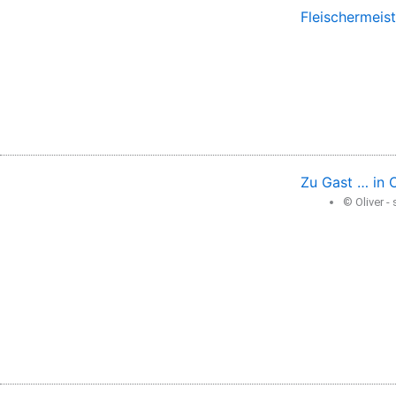
Fleischermeis
Zu Gast … in O
© Oliver 