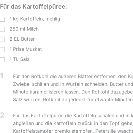
Für das Kartoffelpüree:
1
kg
Kartoffeln, mehlig
250
ml
Milch
2
EL
Butter
1
Prise Muskat
1
TL
Salz
1
Für den Rotkohl die äußeren Blätter entfernen, den K
Zwiebel schälen und in Würfeln schneiden. Butter un
Minute karamellisieren lassen. Den Rotkohl dazugebe
Salz würzen. Rotkohl abgedeckt für etwa 45 Minute
2
Für das Kartoffelpüree die Kartoffeln schälen und i
abgießen und die Kartoffeln zurück in den Topf geben
Kartoffelstampfer cremig stampfen. Petersilie wasche