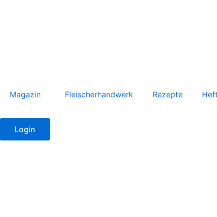
Zum
Inhalt
springen
Magazin
Fleischerhandwerk
Rezepte
Hef
Login