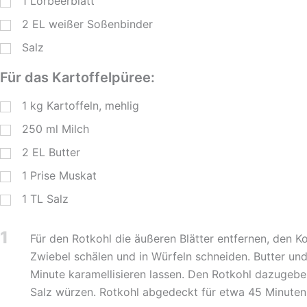
1
Lorbeerblatt
2
EL
weißer Soßenbinder
Salz
Für das Kartoffelpüree:
1
kg
Kartoffeln, mehlig
250
ml
Milch
2
EL
Butter
1
Prise Muskat
1
TL
Salz
1
Für den Rotkohl die äußeren Blätter entfernen, den K
Zwiebel schälen und in Würfeln schneiden. Butter un
Minute karamellisieren lassen. Den Rotkohl dazugebe
Salz würzen. Rotkohl abgedeckt für etwa 45 Minute