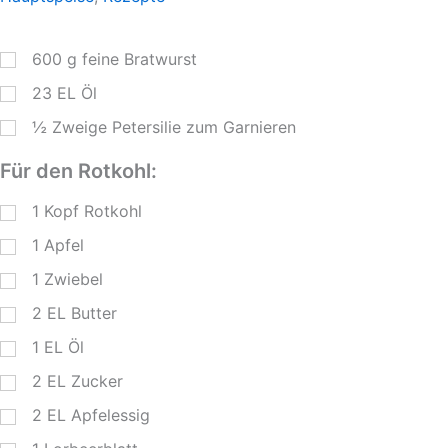
600
g
feine Bratwurst
23
EL
Öl
½
Zweige
Petersilie zum Garnieren
Für den Rotkohl:
1
Kopf Rotkohl
1
Apfel
1
Zwiebel
2
EL
Butter
1
EL
Öl
2
EL
Zucker
2
EL
Apfelessig