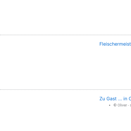
Fleischermeis
Zu Gast … in O
© Oliver 