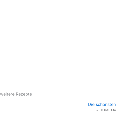
weitere Rezepte
Die schönsten
© B&L Med