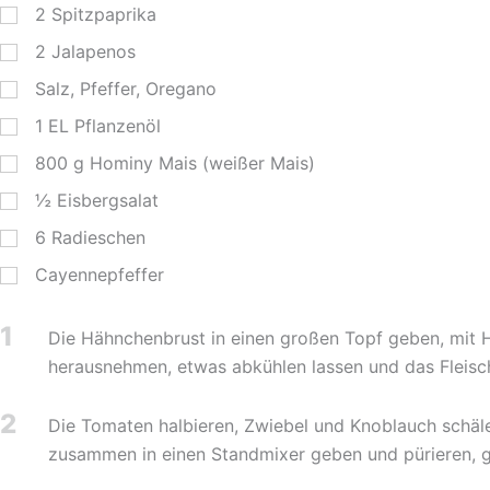
2
Spitzpaprika
2
Jalapenos
Salz, Pfeffer, Oregano
1
EL
Pflanzenöl
800
g
Hominy Mais (weißer Mais)
½
Eisbergsalat
6
Radieschen
Cayennepfeffer
1
Die Hähnchenbrust in einen großen Topf geben, mit 
herausnehmen, etwas abkühlen lassen und das Fleisc
2
Die Tomaten halbieren, Zwiebel und Knoblauch schäle
zusammen in einen Standmixer geben und pürieren, g