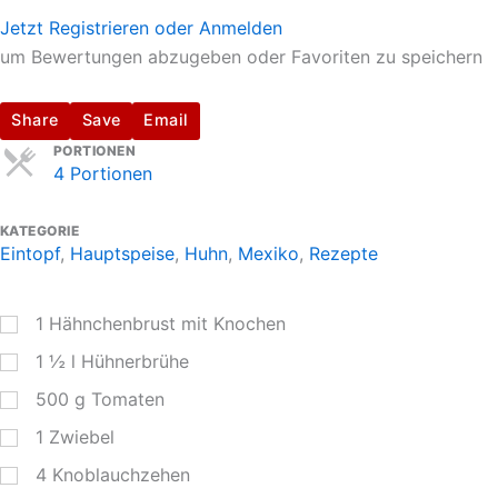
Jetzt Registrieren oder Anmelden
um Bewertungen abzugeben oder Favoriten zu speichern
Share
Save
Email
Servings
PORTIONEN
4 Portionen
KATEGORIE
Eintopf
,
Hauptspeise
,
Huhn
,
Mexiko
,
Rezepte
1
Hähnchenbrust mit Knochen
1 ½
l
Hühnerbrühe
500
g
Tomaten
1
Zwiebel
4
Knoblauchzehen