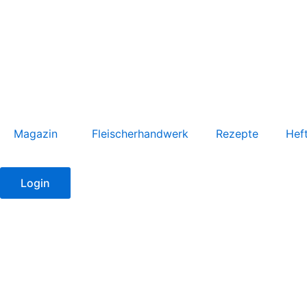
Zum
Inhalt
springen
Magazin
Fleischerhandwerk
Rezepte
Hef
Login