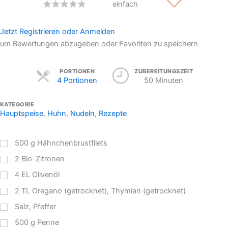
einfach
Jetzt Registrieren oder Anmelden
um Bewertungen abzugeben oder Favoriten zu speichern
Servings
PORTIONEN
ZUBEREITUNGSZEIT
4 Portionen
50 Minuten
KATEGORIE
Hauptspeise
,
Huhn
,
Nudeln
,
Rezepte
500
g
Hähnchenbrustfilets
2
Bio-Zitronen
4
EL
Olivenöl
2
TL
Oregano (getrocknet), Thymian (getrocknet)
Salz, Pfeffer
500
g
Penne