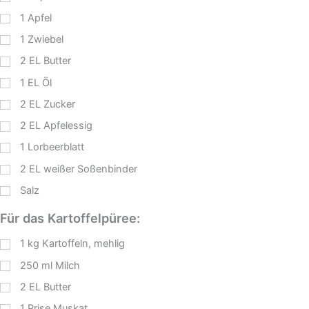
1
Apfel
1
Zwiebel
2
EL
Butter
1
EL
Öl
2
EL
Zucker
2
EL
Apfelessig
1
Lorbeerblatt
2
EL
weißer Soßenbinder
Salz
Für das Kartoffelpüree:
1
kg
Kartoffeln, mehlig
250
ml
Milch
2
EL
Butter
1
Prise Muskat