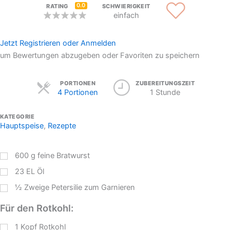
0.0
RATING
SCHWIERIGKEIT
einfach
Jetzt Registrieren oder Anmelden
um Bewertungen abzugeben oder Favoriten zu speichern
Servings
PORTIONEN
ZUBEREITUNGSZEIT
4 Portionen
1 Stunde
KATEGORIE
Hauptspeise
,
Rezepte
600
g
feine Bratwurst
23
EL
Öl
½
Zweige
Petersilie zum Garnieren
Für den Rotkohl:
1
Kopf Rotkohl