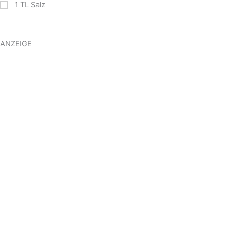
1
TL
Salz
ANZEIGE