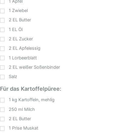
1
Apfel
1
Zwiebel
2
EL
Butter
1
EL
Öl
2
EL
Zucker
2
EL
Apfelessig
1
Lorbeerblatt
2
EL
weißer Soßenbinder
Salz
Für das Kartoffelpüree:
1
kg
Kartoffeln, mehlig
250
ml
Milch
2
EL
Butter
1
Prise Muskat