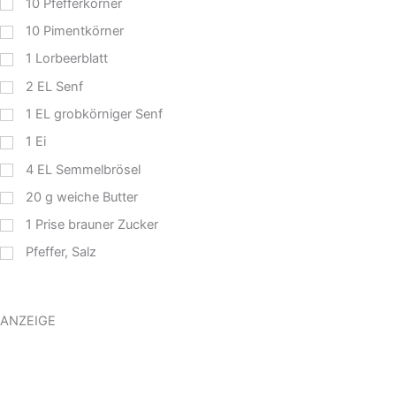
10
Pfefferkörner
10
Pimentkörner
1
Lorbeerblatt
2
EL
Senf
1
EL
grobkörniger Senf
1
Ei
4
EL
Semmelbrösel
20
g
weiche Butter
1
Prise brauner Zucker
Pfeffer, Salz
ANZEIGE