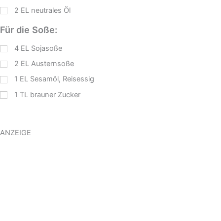
2
EL
neutrales Öl
Für die Soße:
4
EL
Sojasoße
2
EL
Austernsoße
1
EL
Sesamöl, Reisessig
1
TL
brauner Zucker
ANZEIGE