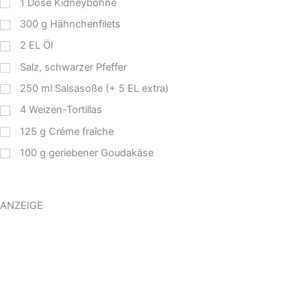
1
Dose Kidneybohne
300
g
Hähnchenfilets
2
EL
Öl
Salz, schwarzer Pfeffer
250
ml
Salsasoße (+ 5 EL extra)
4
Weizen-Tortillas
125
g
Créme fraîche
100
g
geriebener Goudakäse
ANZEIGE