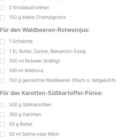
2
Knoblauchzehen
150
g
kleine Champignons
Für den Waldbeeren-Rotweinjus:
1
Schalotte
1
EL
Butter, Zucker, Balsamico-Essig
200
ml
Rotwein (kräftig)
100
ml
Wildfond
150
g
gemischte Waldbeeren (frisch o. tiefgekühlt)
Für das Karotten-Süßkartoffel-Püree:
500
g
Süßkartoffeln
300
g
Karotten
50
g
Butter
50
ml
Sahne oder Milch