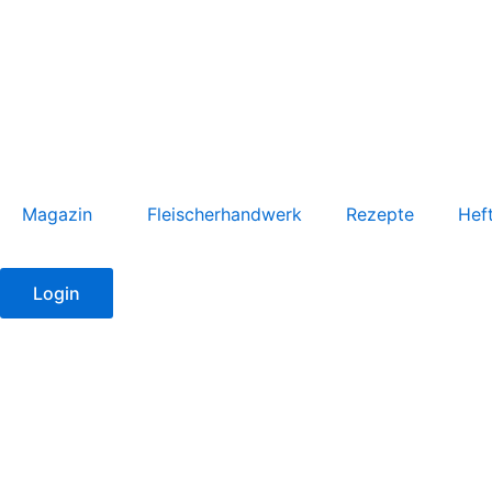
Zum
Inhalt
springen
Magazin
Fleischerhandwerk
Rezepte
Hef
Login