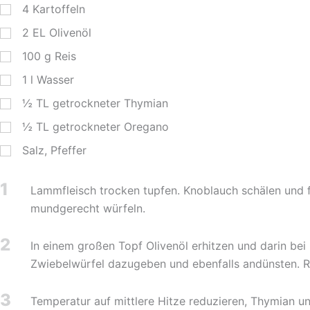
4
Kartoffeln
2
EL
Olivenöl
100
g
Reis
1
l
Wasser
½
TL
getrockneter Thymian
½
TL
getrockneter Oregano
Salz, Pfeffer
1
Lammfleisch trocken tupfen. Knoblauch schälen und f
mundgerecht würfeln.
2
In einem großen Topf Olivenöl erhitzen und darin be
Zwiebelwürfel dazugeben und ebenfalls andünsten. R
3
Temperatur auf mittlere Hitze reduzieren, Thymian 