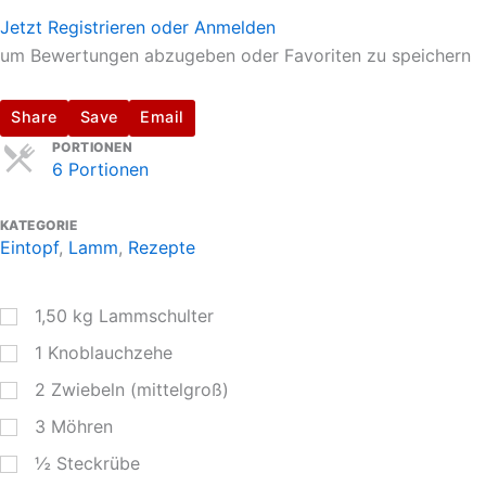
Jetzt Registrieren oder Anmelden
um Bewertungen abzugeben oder Favoriten zu speichern
Share
Save
Email
Servings
PORTIONEN
6 Portionen
KATEGORIE
Eintopf
,
Lamm
,
Rezepte
1,50
kg
Lammschulter
1
Knoblauchzehe
2
Zwiebeln (mittelgroß)
3
Möhren
½
Steckrübe