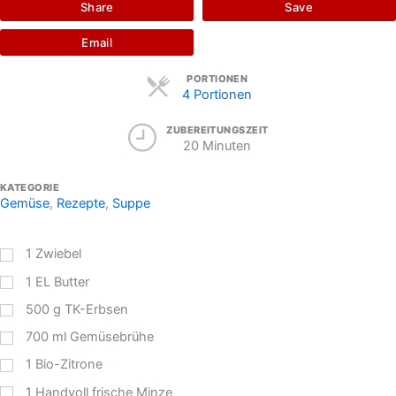
Share
Save
Email
Servings
PORTIONEN
4 Portionen
ZUBEREITUNGSZEIT
20 Minuten
KATEGORIE
Gemüse
,
Rezepte
,
Suppe
1
Zwiebel
1
EL
Butter
500
g
TK-Erbsen
700
ml
Gemüsebrühe
1
Bio-Zitrone
1
Handvoll frische Minze