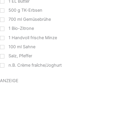
1
EL
Butter
500
g
TK-Erbsen
700
ml
Gemüsebrühe
1
Bio-Zitrone
1
Handvoll frische Minze
100
ml
Sahne
Salz, Pfeffer
n.B. Crème fraîche/Joghurt
ANZEIGE