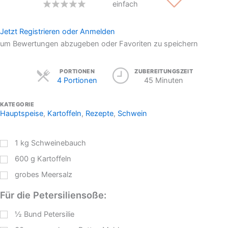
einfach
Jetzt Registrieren oder Anmelden
um Bewertungen abzugeben oder Favoriten zu speichern
Servings
PORTIONEN
ZUBEREITUNGSZEIT
4 Portionen
45 Minuten
KATEGORIE
Hauptspeise
,
Kartoffeln
,
Rezepte
,
Schwein
1
kg
Schweinebauch
600
g
Kartoffeln
grobes Meersalz
Für die Petersiliensoße:
½
Bund Petersilie