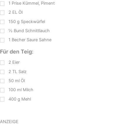
1
Prise Kümmel, Piment
2
EL
Öl
150
g
Speckwürfel
½
Bund Schnittlauch
1
Becher Saure Sahne
Für den Teig:
2
Eier
2
TL
Salz
50
ml
Öl
100
ml
Milch
400
g
Mehl
ANZEIGE