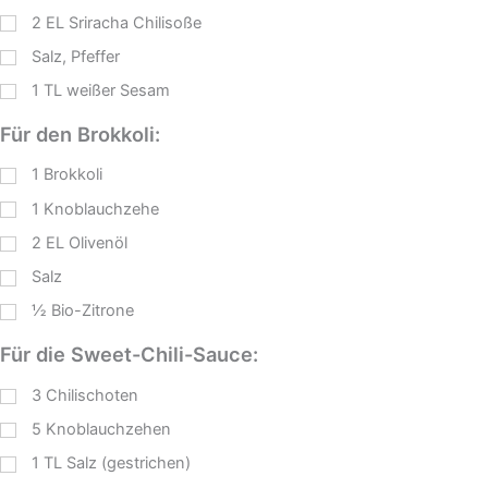
2
EL
Sriracha Chilisoße
Salz, Pfeffer
1
TL
weißer Sesam
Für den Brokkoli:
1
Brokkoli
1
Knoblauchzehe
2
EL
Olivenöl
Salz
½
Bio-Zitrone
Für die Sweet-Chili-Sauce:
3
Chilischoten
5
Knoblauchzehen
1
TL
Salz (gestrichen)