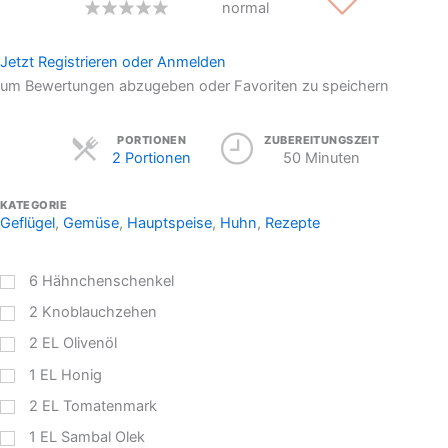
normal
Jetzt Registrieren oder Anmelden
um Bewertungen abzugeben oder Favoriten zu speichern
Servings
PORTIONEN
ZUBEREITUNGSZEIT
2 Portionen
50 Minuten
KATEGORIE
Geflügel
,
Gemüse
,
Hauptspeise
,
Huhn
,
Rezepte
6
Hähnchenschenkel
2
Knoblauchzehen
2
EL
Olivenöl
1
EL
Honig
2
EL
Tomatenmark
1
EL
Sambal Olek