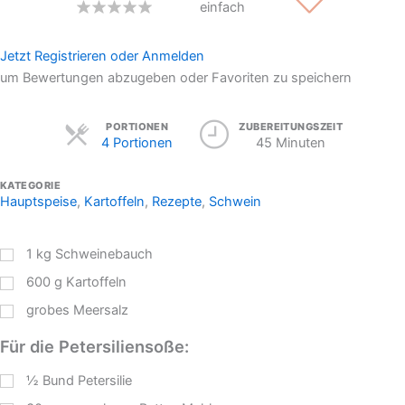
einfach
Jetzt Registrieren oder Anmelden
um Bewertungen abzugeben oder Favoriten zu speichern
Servings
PORTIONEN
ZUBEREITUNGSZEIT
4 Portionen
45 Minuten
KATEGORIE
Hauptspeise
,
Kartoffeln
,
Rezepte
,
Schwein
1
kg
Schweinebauch
600
g
Kartoffeln
grobes Meersalz
Für die Petersiliensoße:
½
Bund Petersilie