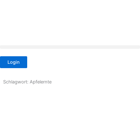
Zum
Inhalt
springen
Login
Schlagwort: Apfelernte