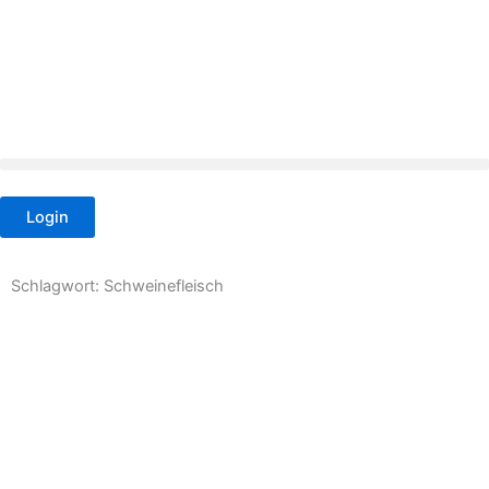
Zum
Inhalt
springen
Login
Schlagwort: Schweinefleisch