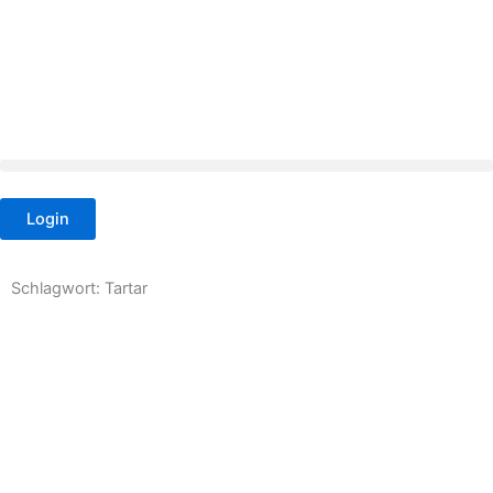
Zum
Inhalt
springen
Login
Schlagwort: Tartar