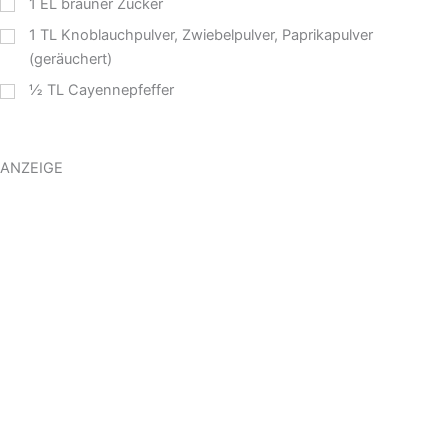
1
EL
brauner Zucker
1
TL
Knoblauchpulver, Zwiebelpulver, Paprikapulver
(geräuchert)
½
TL
Cayennepfeffer
ANZEIGE