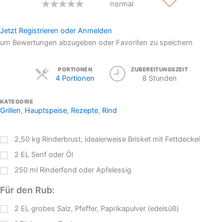
normal
Jetzt Registrieren oder Anmelden
um Bewertungen abzugeben oder Favoriten zu speichern
Servings
PORTIONEN
ZUBEREITUNGSZEIT
4 Portionen
8 Stunden
KATEGORIE
Grillen
,
Hauptspeise
,
Rezepte
,
Rind
2,50
kg
Rinderbrust, idealerweise Brisket mit Fettdeckel
2
EL
Senf oder Öl
250
ml
Rinderfond oder Apfelessig
Für den Rub:
2
EL
grobes Salz, Pfeffer, Paprikapulver (edelsüß)