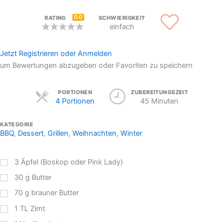
0.0
RATING
SCHWIERIGKEIT
einfach
Jetzt Registrieren oder Anmelden
um Bewertungen abzugeben oder Favoriten zu speichern
Servings
PORTIONEN
ZUBEREITUNGSZEIT
4 Portionen
45 Minuten
KATEGORIE
BBQ
,
Dessert
,
Grillen
,
Weihnachten
,
Winter
3
Äpfel (Boskop oder Pink Lady)
30
g
Butter
70
g
brauner Butter
1
TL
Zimt