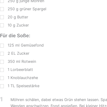
250
g
junge Möhren
250
g
grüner Spargel
20
g
Butter
10
g
Zucker
Für die Soße:
125
ml
Gemüsefond
2
EL
Zucker
350
ml
Rotwein
1
Lorbeerblatt
1
Knoblauchzehe
1
TL
Speisestärke
1
Möhren schälen, dabei etwas Grün stehen lassen. Spa
Wenden anschwitzen, Fond angießen. Bei kleiner Hitz