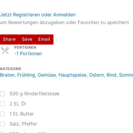
Jetzt Registrieren oder Anmelden
um Bewertungen abzugeben oder Favoriten zu speichern
Share
Save
Email
Servings
PORTIONEN
-1 Portionen
KATEGORIE
Braten
,
Frühling
,
Gemüse
,
Hauptspeise
,
Ostern
,
Rind
,
Somm
500
g
Rinderfiletsteak
2
EL
Öl
1
EL
Butter
Salz, Pfeffer