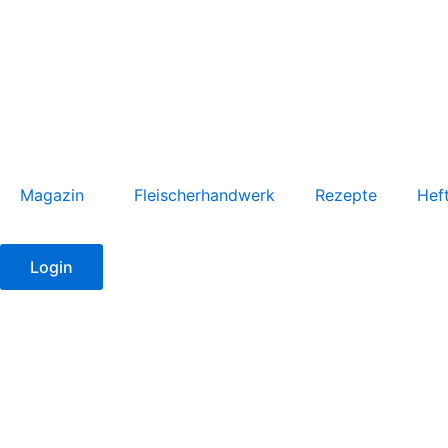
Zum
Inhalt
springen
Magazin
Fleischerhandwerk
Rezepte
Hef
Login