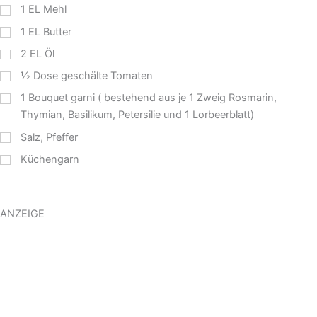
1
EL
Mehl
1
EL
Butter
2
EL
Öl
½
Dose geschälte Tomaten
1
Bouquet garni ( bestehend aus je 1 Zweig Rosmarin,
Thymian, Basilikum, Petersilie und 1 Lorbeerblatt)
Salz, Pfeffer
Küchengarn
ANZEIGE