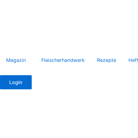
Zum
Inhalt
springen
Magazin
Fleischerhandwerk
Rezepte
Hef
Login