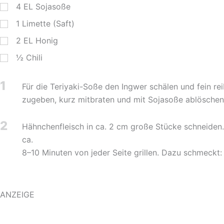
4
EL
Sojasoße
1
Limette (Saft)
2
EL
Honig
½
Chili
1
Für die Teriyaki-Soße den Ingwer schälen und fein re
zugeben, kurz mitbraten und mit Sojasoße ablöschen.
2
Hähnchenfleisch in ca. 2 cm große Stücke schneiden. 
ca.
8–10 Minuten von jeder Seite grillen. Dazu schmeckt: 
ANZEIGE