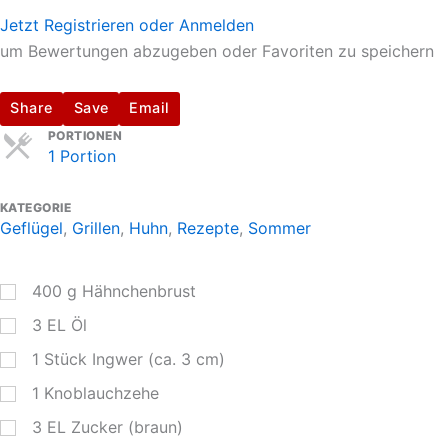
Jetzt Registrieren oder Anmelden
um Bewertungen abzugeben oder Favoriten zu speichern
Share
Save
Email
Servings
PORTIONEN
1 Portion
KATEGORIE
Geflügel
,
Grillen
,
Huhn
,
Rezepte
,
Sommer
400
g
Hähnchenbrust
3
EL
Öl
1
Stück Ingwer (ca. 3 cm)
1
Knoblauchzehe
3
EL
Zucker (braun)