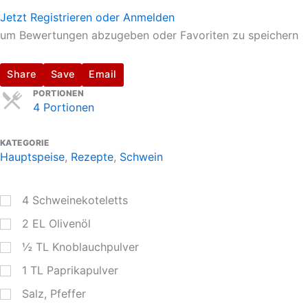
Jetzt Registrieren oder Anmelden
um Bewertungen abzugeben oder Favoriten zu speichern
Share
Save
Email
Servings
PORTIONEN
4 Portionen
KATEGORIE
Hauptspeise
,
Rezepte
,
Schwein
4
Schweinekoteletts
2
EL
Olivenöl
½
TL
Knoblauchpulver
1
TL
Paprikapulver
Salz, Pfeffer