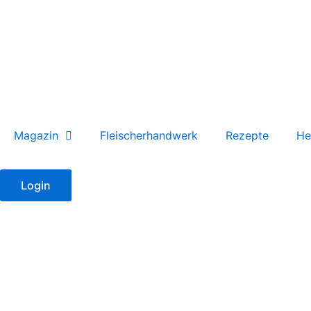
Zum
Inhalt
springen
Magazin
Fleischerhandwerk
Rezepte
He
Login