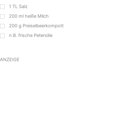
1
TL
Salz
200
ml
heiße Milch
200
g
Preiselbeerkompott
n.B. frische Petersilie
ANZEIGE