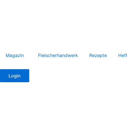
Zum
Inhalt
springen
Magazin
Fleischerhandwerk
Rezepte
Hef
Login