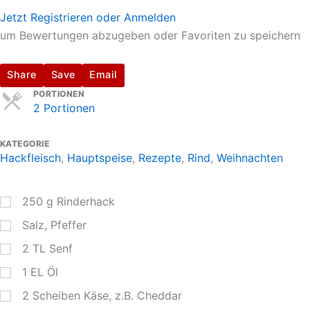
Jetzt Registrieren oder Anmelden
um Bewertungen abzugeben oder Favoriten zu speichern
Share
Save
Email
Servings
PORTIONEN
2 Portionen
KATEGORIE
Hackfleisch
,
Hauptspeise
,
Rezepte
,
Rind
,
Weihnachten
250
g
Rinderhack
Salz, Pfeffer
2
TL
Senf
1
EL
Öl
2
Scheiben Käse, z.B. Cheddar