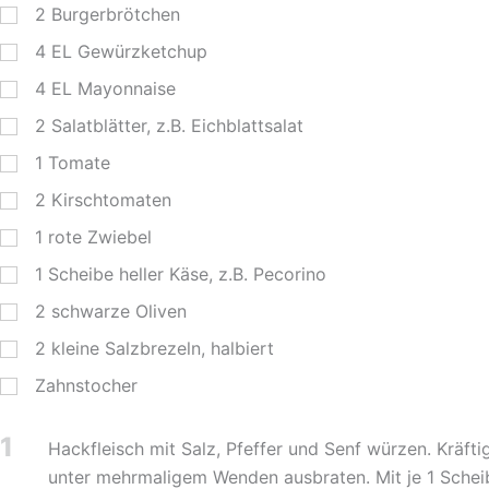
2
Burgerbrötchen
4
EL
Gewürzketchup
4
EL
Mayonnaise
2
Salatblätter, z.B. Eichblattsalat
1
Tomate
2
Kirschtomaten
1
rote Zwiebel
1
Scheibe heller Käse, z.B. Pecorino
2
schwarze Oliven
2
kleine Salzbrezeln, halbiert
Zahnstocher
1
Hackfleisch mit Salz, Pfeffer und Senf würzen. Kräfti
unter mehrmaligem Wenden ausbraten. Mit je 1 Scheib