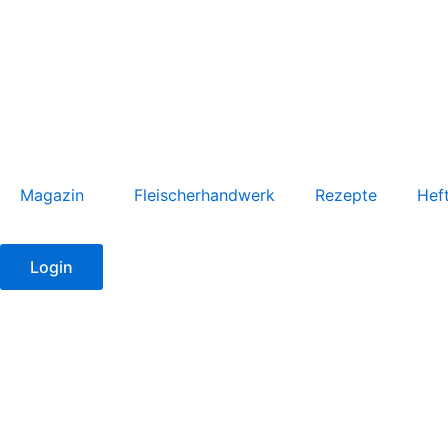
Zum
Inhalt
springen
Magazin
Fleischerhandwerk
Rezepte
Hef
Login