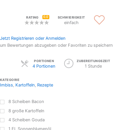
0.0
RATING
SCHWIERIGKEIT
einfach
Jetzt Registrieren oder Anmelden
um Bewertungen abzugeben oder Favoriten zu speichern
Servings
PORTIONEN
ZUBEREITUNGSZEIT
4 Portionen
1 Stunde
KATEGORIE
Imbiss
,
Kartoffeln
,
Rezepte
8
Scheiben Bacon
8
große Kartoffeln
4
Scheiben Gouda
1
EL
Sonnenblumenöl